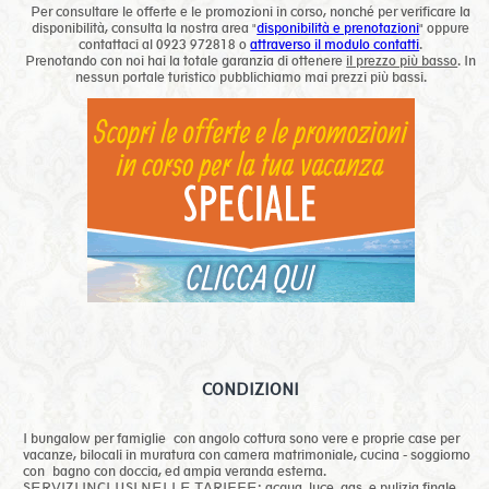
Per consultare le offerte e le promozioni in corso, nonché per verificare la
disponibilità, consulta la nostra area "
disponibilità e prenotazioni
" oppure
contattaci al 0923 972818 o
attraverso il modulo contatti
.
Prenotando con noi hai la totale garanzia di ottenere
il prezzo più basso
. In
nessun portale turistico pubblichiamo mai prezzi più bassi.
CONDIZIONI
I bungalow per famiglie con angolo cottura sono vere e proprie case per
vacanze, bilocali in muratura con camera matrimoniale, cucina - soggiorno
con bagno con doccia, ed ampia veranda esterna.
SERVIZI INCLUSI NELLE TARIFFE: acqua, luce, gas, e pulizia finale.