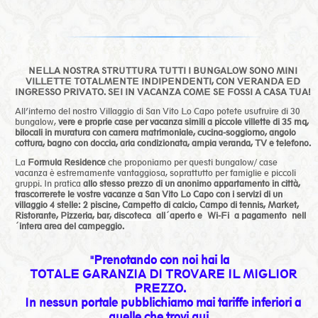
NELLA NOSTRA STRUTTURA TUTTI I BUNGALOW SONO MINI
VILLETTE TOTALMENTE INDIPENDENTI, CON VERANDA ED
INGRESSO PRIVATO. SEI IN VACANZA COME SE FOSSI A CASA TUA!
All’interno del nostro Villaggio di San Vito Lo Capo potete usufruire di 30
bungalow,
vere e proprie case per vacanza simili a piccole villette di 35 mq,
bilocali in muratura con camera matrimoniale, cucina-soggiorno, angolo
cottura, bagno con doccia, aria condizionata, ampia veranda, TV e telefono.
La
Formula Residence
che proponiamo per questi bungalow/ case
vacanza è estremamente vantaggiosa, soprattutto per famiglie e piccoli
gruppi. In pratica
allo stesso prezzo di un anonimo appartamento in città,
trascorrerete le vostre vacanze a San Vito Lo Capo con i servizi di un
villaggio 4 stelle: 2 piscine, Campetto di calcio, Campo di tennis, Market,
Ristorante, Pizzeria, bar,
discoteca
all´aperto e Wi-Fi a pagamento nell
´intera area del campeggio.
"Prenotando con noi hai la
TOTALE GARANZIA DI TROVARE IL MIGLIOR
PREZZO.
In nessun portale pubblichiamo mai tariffe inferiori a
quelle che trovi qui.