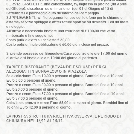
SERVIZI GRATUITI: aria condizionata, tv, ingresso in piscina (da Aprile
ad Ottobre),
discoteca ed animazione
(dal 01 di Giugno al 15 di
Settembre) e parcheggio auto all’interno del campeggio.
SUPPLEMENTI: wi-fi a pagamento, uso del telefono per le chiamate
esterne, servizio spiaggia e attrezzature sportive su richiesta. Teli da mare
a noleggio.
All’arrivo è necessario lasciare una cauzione di € 100,00 che verrà
rimborsata a fine soggiorno.
Costo pulizia extra su richiesta € 60,00.
Costo pulizia finale obbligatoria € 60,00 già incluso nel prezzo.
Si prende possesso dei Bungalow/Case vacanza alle ore 17:00 del giorno
di arrivo e si lascia alle ore 10:00 del giorno di partenza.
TARIFFE RISTORANTE (BEVANDE ESCLUSE) PER GLI
ALLOGGIATI IN BUNGALOW O IN PIAZZOLA
Solo colazione: Euro 10,00 a persona al giorno. Bambini fino a 10 anni
Euro 5,00 a persona al giorno.
Pranzo o cena: Euro 30,00 a persona al giorno. Bambini fino a 10 anni
Euro 20,00 a persona al giorno.
Pranzo e cena: Euro 57,00 a persona al giorno. Bambini fino ai 10 anni
Euro 37,00 a persona al giorno.
Colazione, pranzo e cena: Euro 65,00 a persona al giorno. Bambini fino ai
10 anni Euro 42,00 a persona al giorno.
LA NOSTRA STRUTTURA RICETTIVA OSSERVA IL PERIODO DI
CHIUSURA NEL 16/11 AL 15/12.