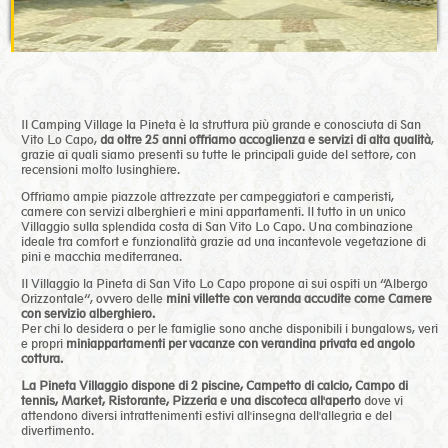
Il Camping Village la Pineta è la struttura più grande e conosciuta di San
Vito Lo Capo,
da oltre 25 anni offriamo accoglienza e servizi di alta qualità
,
grazie ai quali siamo presenti su tutte le principali guide del settore, con
recensioni molto lusinghiere.
Offriamo ampie piazzole attrezzate per campeggiatori e camperisti,
camere con servizi alberghieri e mini appartamenti. Il tutto in un unico
Villaggio sulla splendida costa di San Vito Lo Capo. Una combinazione
ideale tra comfort e funzionalità grazie ad una incantevole vegetazione di
pini e macchia mediterranea.
Il Villaggio la Pineta di San Vito Lo Capo propone ai sui ospiti un “Albergo
Orizzontale“, ovvero delle
mini villette con veranda accudite come Camere
con servizio alberghiero.
Per chi lo desidera o per le famiglie sono anche disponibili i bungalows, veri
e propri
miniappartamenti per vacanze con verandina privata ed angolo
cottura.
La Pineta Villaggio dispone di 2 piscine, Campetto di calcio, Campo di
tennis, Market, Ristorante, Pizzeria e una discoteca all'aperto
dove vi
attendono diversi intrattenimenti estivi all'insegna dell'allegria e del
divertimento.